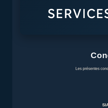
Cond
Les présentes condi
SI