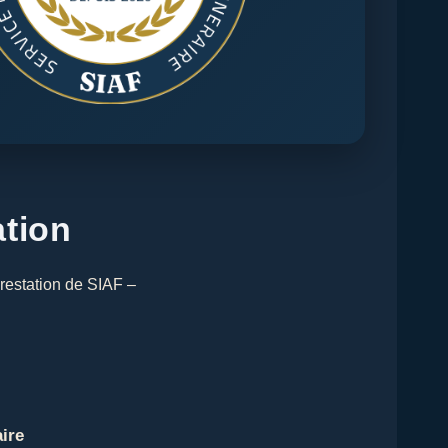
ation
prestation de SIAF –
ire